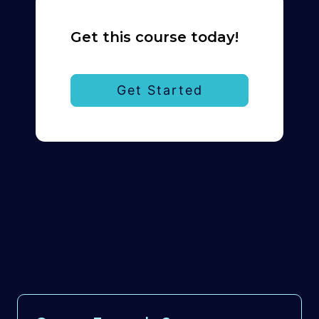
Get this course today!
Course
Get Started
Example
2
quantity